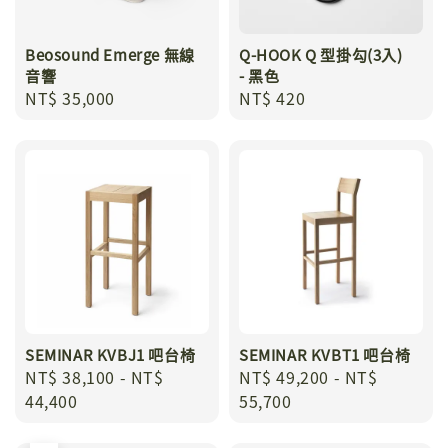
Beosound Emerge 無線
Q-HOOK Q 型掛勾(3入)
音響
- 黑色
Regular
NT$ 35,000
Regular
NT$ 420
price
price
SEMINAR KVBJ1 吧台椅
SEMINAR KVBT1 吧台椅
Regular
NT$ 38,100
-
NT$
Regular
NT$ 49,200
-
NT$
price
44,400
price
55,700