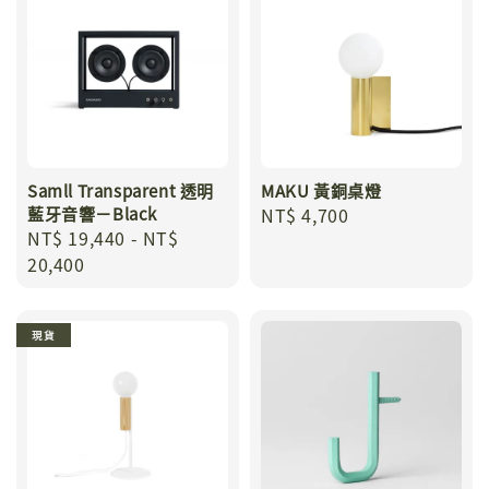
Samll Transparent 透明
MAKU 黃銅桌燈
藍牙音響－Black
Regular
NT$ 4,700
Regular
NT$ 19,440
-
NT$
price
price
20,400
現貨