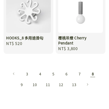
HOOKS_8 多用途掛勾
櫻桃吊燈 Cherry
Regular
NT$ 520
Pendant
Regular
NT$ 3,800
price
price
3
4
5
6
7
8
9
10
11
12
13