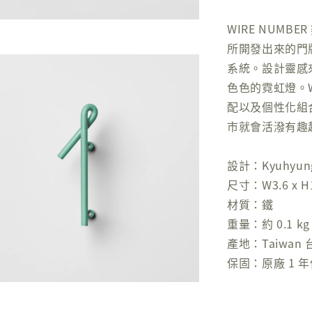
WIRE NUM
所開發出來的門
系統。設計靈感
色色的霓虹燈。W
配以及個性化組
市就會活潑有趣
設計：Kyuhyung 
尺寸：W3.6 x H10
材質：鐵
重量：約 0.1 kg
產地：Taiwan 
保固：原廠 1 