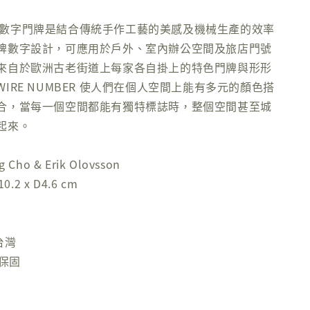
BER 數字門牌是結合傳統手作工藝的美感及機械生產的效率
牌數字設計，可應用於戶外、室內辦公空間及旅店門號
來自於歐洲古老街道上每家各自掛上的特色門牌與形形
IRE NUMBER 使人們在個人空間上能有多元的顏色搭
合，當每一個空間都能有獨特標誌時，整個空間甚至城
起來。
Cho & Erik Olovsson
.2 x D4.6 cm
台灣
年保固