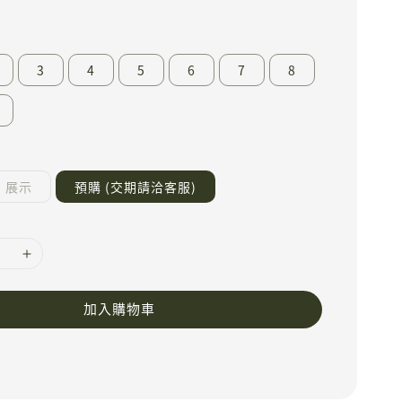
3
4
5
6
7
8
展示
預購 (交期請洽客服)
加入購物車