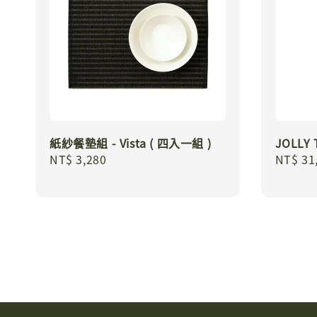
紙紗餐墊組 - Vista ( 四入一組 )
JOLLY
Regular
NT$ 3,280
Regula
NT$ 31
price
price