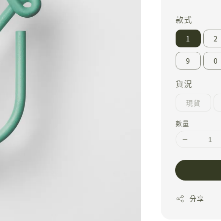
price
款式
1
2
9
0
貨況
現貨
數量
分享