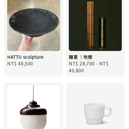
HATTU sculpture
糖蔥 ｜地燈
Regular
NT$ 48,500
Regular
NT$ 28,700
-
NT$
price
price
40,800