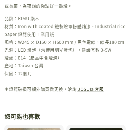
或長廊，為夜歸的你點好一盞燈。
品牌：KIMU 柒木
材質：Iron with coated 鐵製燈罩粉體烤漆、Industrial rice
paper 燈籠使用工業用紙
規格：W245 × D160 × H600 mm / 黑色電線，線長180 cm
光源：LED 燈泡（勿使用調光燈泡），建議瓦數 3-5W
燈頭：E14（產品中含燈泡）
產地：Taiwan 台灣
保固：12個月
＊燈籠破損可額外購買做更換，洽詢
JOSUIa 客服
您可能也喜歡