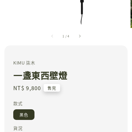
1
/
4
KIMU 柒木
一盞東西壁燈
Regular
NT$ 9,800
售完
price
款式
黑色
貨況