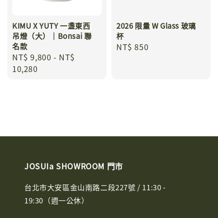
KIMU X YUTY 一盞東西
2026 限量 W Glass 玻璃
吊燈（大）｜Bonsai 聯
杯
名款
Regular
NT$ 850
Regular
NT$ 9,800
-
NT$
price
price
10,280
JOSUIa SHOWROOM 門市
台北市大安區金山南路二段227號 / 11:30 -
19:30（週一公休）