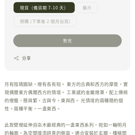
現貨（備貨期 7-10 天）
展示
預購 (下單後 2 個月出貨)
售完
分享
月有陰晴圓缺，燈有長有短。 東方的古典和西方的摩登，實
現偶爾東方偶爾西方的情境。 工業感的金屬燈罩，配上傳統
的燈籠，簡與繁，古與今，東與西。 光情境的兩種簡約個
性。兩種平衡，一盞東西。
此款壁燈延伸自柒木最經典的一盞東西系列，宛如一輪明月
的輪廓，為空間增添詩意的側寫。適合安裝於玄關、樓梯間