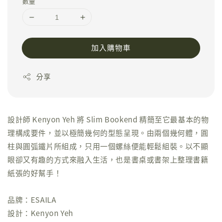
數量
加入購物車
分享
設計師 Kenyon Yeh 將 Slim Bookend 精簡至它最基本的物
理構成要件，並以極簡幾何的型態呈現。由兩個幾何體，圓
柱與圓弧鐵片所組成，只用一個螺絲便能輕鬆組裝。以不顯
眼卻又有趣的方式來融入生活，也是書桌或書架上整理書籍
紙張的好幫手！
品牌：ESAILA
設計：Kenyon Yeh