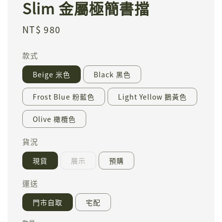
Slim 金屬極簡書擋
Regular
NT$ 980
price
款式
Beige 米色
Black 黑色
Frost Blue 粉藍色
Light Yellow 鵝黃色
Olive 橄欖色
貨況
現貨
展示
預購
運送
門市自取
宅配