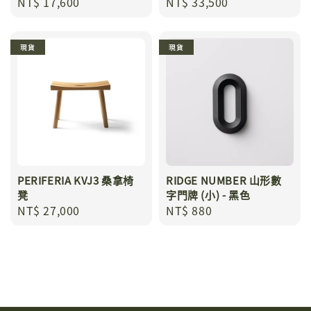
Regular
NT$ 17,600
Regular
NT$ 33,500
price
price
現貨
現貨
PERIFERIA KVJ3 桑拿椅
RIDGE NUMBER 山形數
凳
字門牌 (小) - 黑色
Regular
NT$ 27,000
Regular
NT$ 880
price
price