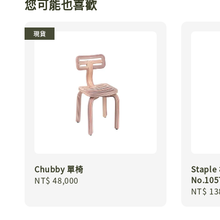
您可能也喜歡
現貨
Chubby 單椅
Staple
No.10
Regular
NT$ 48,000
Regula
NT$ 13
price
price