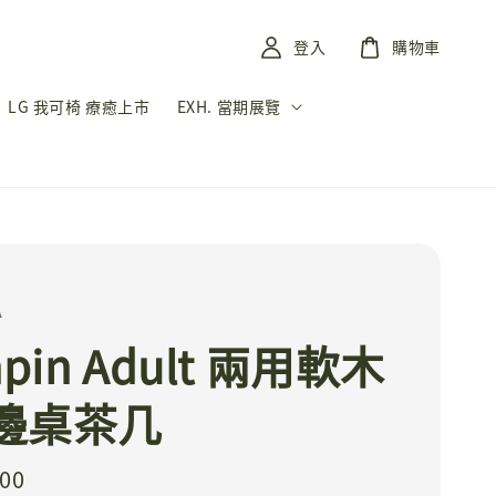
登入
購物車
LG 我可椅 療癒上市
EXH. 當期展覽
A
hpin Adult 兩用軟木
 邊桌茶几
500