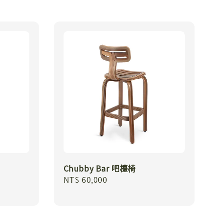
Chubby Bar 吧檯椅
Regular
NT$ 60,000
price