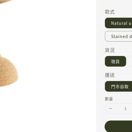
price
款式
Natural 
Stained 
貨況
現貨
運送
門市自取
數量