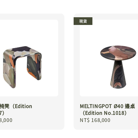
現貨
 椅凳（Edition
MELTINGPOT Ø40 邊桌
57）
（Edition No.1018）
r
8,000
Regular
NT$ 168,000
price