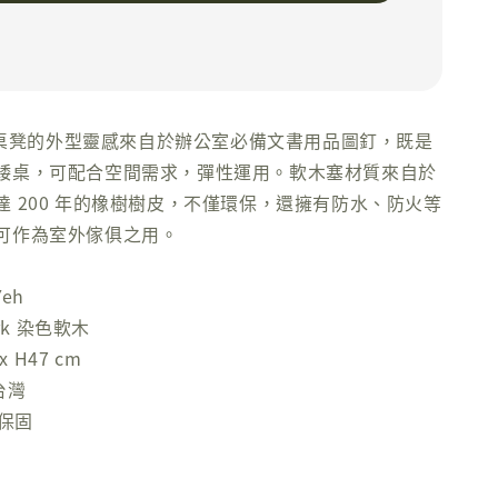
兩用桌凳的外型靈感來自於辦公室必備文書用品圖釘，既是
矮桌，可配合空間需求，彈性運用。軟木塞材質來自於
達 200 年的橡樹樹皮，不僅環保，還擁有防水、防火等
可作為室外傢俱之用。
eh
ork 染色軟木
x H47 cm
台灣
年保固