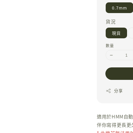
0.7mm
貨況
現貨
數量
分享
適用於HMM自
伴你寫得更長更