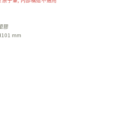
於原子筆, 內部構造不通用
塑膠
H101 mm