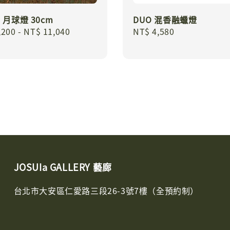
II 月球燈 30cm
DUO 混香融蠟燈
r
,200
-
NT$ 11,040
Regular
NT$ 4,580
price
JOSUIa GALLERY 藝廊
台北市大安區仁愛路三段26-3號7樓（全預約制）