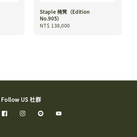
Staple 椅凳（Edition
No.905）
Regular
NT$ 138,000
price
Follow US 社群