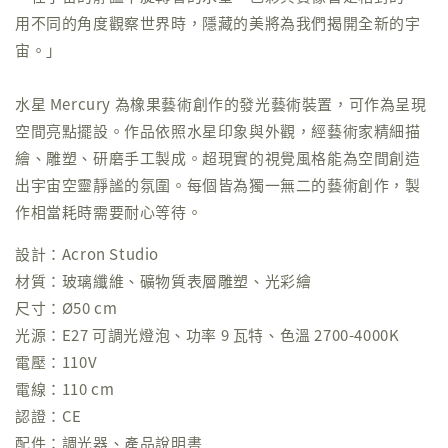
用不同的角度觀察世界時，隱藏的美將為我們揭開全新的宇
宙。」
水星 Mercury 為橡果藝術創作的發光藝術裝置，可作為呈現
空間亮點擺設。作品依照水星印象與外觀，經藝術家精細描
繪、雕塑、研磨手工製成。超現實的視覺風格能為空間創造
出宇宙空靈靜謐的氛圍。每個皆為獨一無二的藝術創作，製
作相當耗時需要耐心等待。
設計：Acron Studio
材質：玻璃纖維、礦物質表層雕塑、光彩繪
尺寸：Ø50 cm
光源：E27 可調光燈泡、功率 9 瓦特、色溫 2700-4000K
電壓：110V
電線：110 cm
認證：CE
配件：調光器、產品說明書