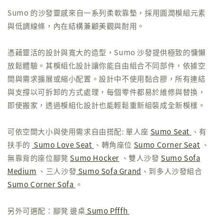
Sumo 的沙發靈感來自一系列柔軟靠墊，採用圓潤模組元素
與低調線條，內在結構兼顧美觀與耐用。
憑藉靈活的設計與寬大的造型，Sumo 沙發提供極致的慵懶
放鬆體驗。其模組化設計讓你能自由組合不同部件，依據空
間與需求擴展或縮小配置。設計中不使用黏合膠，所有連結
與支撐以可拆卸的方式處理，每個零件都易於維修與替換，
即使搬家，透過模組化設計也能輕鬆重新組裝成全新模樣。
可依空間大小與使用需求自由搭配: 單人座
Sumo Seat
、有
扶手的
Sumo Love Seat
、轉角座位
Sumo Corner Seat
、
無靠背的座位腳凳
Sumo Hocker
、雙人沙發
Sumo Sofa
Medium
、三人沙發
Sumo Sofa Grand
、到多人沙發組合
Sumo Corner Sofa
。
另外可選配：腳凳 邊桌
Sumo Pfffh