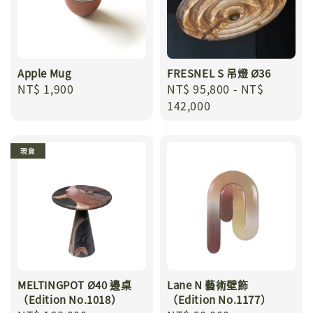
Apple Mug
FRESNEL S 吊燈 Ø36
Regular
NT$ 1,900
Regular
NT$ 95,800
-
NT$
price
price
142,000
現貨
MELTINGPOT Ø40 邊桌
Lane N 藝術壁飾
（Edition No.1018）
（Edition No.1177）