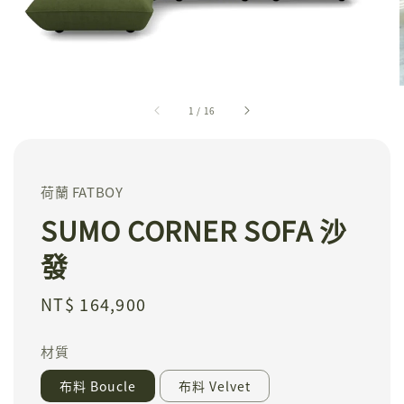
1
/
16
荷蘭 FATBOY
SUMO CORNER SOFA 沙
發
Regular
NT$ 164,900
price
材質
布料 Boucle
布料 Velvet