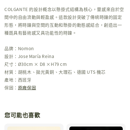
COLGANTE 的設計概念以懸掛式結構為核心，靈感來自於空
間中的自由流動與輕盈感。這款設計突破了傳統時鐘的固定
形態，將時鐘與空間的互動和懸掛的動態感結合，創造出一
種既具有藝術感又具功能性的時鐘。
品牌：Nomon
設計：Jose María Reina
尺寸：Ø30cm × D8 ×H79 cm
材質：胡桃木、拋光黃銅、大理石、德國 UTS 機芯
產地：西班牙
保固：
原廠保固
您可能也喜歡