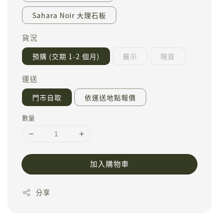
Sahara Noir 大理石板
貨況
預購 (交期 1-2 個月)
展示
現貨
運送
門市自取
依運送地點報價
數量
加入購物車
分享