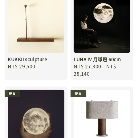
KUKKII sculpture
LUNA IV 月球燈 60cm
Regular
NT$ 29,500
Regular
NT$ 27,300
-
NT$
price
price
28,140
現貨
現貨