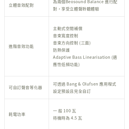
為兩個Beosound Balance 進行配
立體音效配對
對，享受立體聲聆聽體驗
主動式空間補償
音束寬度控制
音束方向控制 (三面)
進階音效功能
防熱保護
Adaptive Bass Linearisation (適
應性低頻功能)
可透過 Bang & Olufsen 應用程式
可自訂聲音等化器
設定預設且完全自訂
一 般 100 瓦
耗電功率
待機時為 4.5 瓦