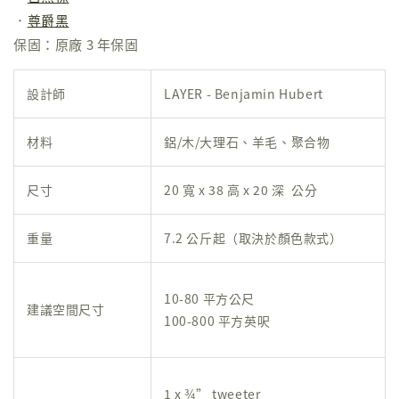
．
尊爵黑
保固：原廠 3 年保固
設計師
LAYER - Benjamin Hubert
材料
鋁/木/大理石、羊毛、聚合物
尺寸
20 寬 x 38 高 x 20 深 公分
重量
7.2 公斤起（取決於顏色款式）
10-80 平方公尺
建議空間尺寸
100-800 平方英呎
1 x ¾” tweeter