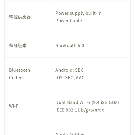
Power supply built-in
電源供應器
Power Cable
藍牙版本
Bluetooth 5.0
Bluetooth
Android: SBC
Codecs
iOS: SBC, AAC
Dual-Band Wi-Fi (2.4 & 5 GHz)
Wi-Fi
IEEE 802.11 b/g/a/n/ac
Apple AirPlay