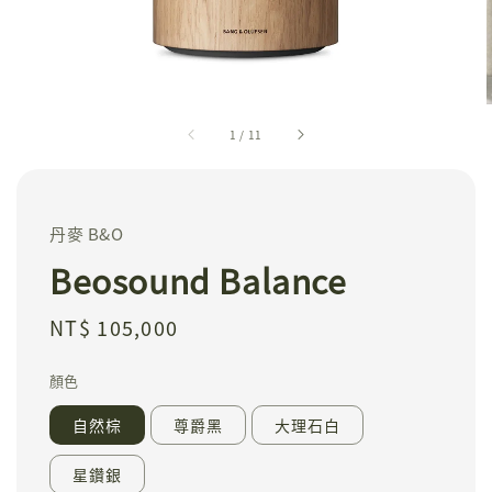
1
/
11
丹麥 B&O
Beosound Balance
Regular
NT$ 105,000
price
顏色
自然棕
尊爵黑
大理石白
星鑽銀