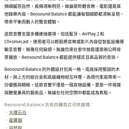
頻細膩而自然，高頻清晰明亮，無論是聆聽音樂、電影還是其
他娛樂內容，Beosound Balance 都能讓每個細節都清晰呈現，
帶來平衡而動人的聲音體驗。
這款音響支援多種連接選項，包括藍牙、AirPlay 2 和
Chromecast，使用者可以輕鬆將音樂或影片內容從智能設備傳
輸至音響，無需任何麻煩。無論您是在家中放鬆還是辦公時背
景播放，Beosound Balance 都能提供穩定且高品質的音效。
Beosound Balance 的外觀設計別具一格，底座採用堅固的木
材，與上方的鋁合金和高級織物相互呼應，為現代家居帶來一
份優雅與精緻。這款音響不僅是一個音頻設備，更是一件視覺
與聽覺兼具的藝術品，無論在任何空間中都能成為焦點。
Beosound Balance 共有四種款式可供選擇：
．
大理石白
．
星鑽銀
．
自然棕