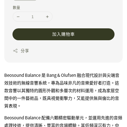
數量
加入購物車
分享
Beosound Balance 是 Bang & Olufsen 融合現代設計與尖端音
效技術的無線音響系統，專為品味非凡的音樂愛好者打造。這
款音響以其獨特的圓形外觀和多層次的材料運用，成為家居空
間中的一件藝術品，既具視覺衝擊力，又能提供無與倫比的音
質表現。
Beosound Balance 配備六顆精密驅動單元，並運用先進的音頻
處理技術，提供清晰、豐富的音場體驗。其低頻深沉有力，中