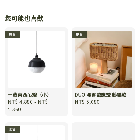
您可能也喜歡
現貨
現貨
一盞東西吊燈（小）
DUO 混香融蠟燈 藤編款
Regular
NT$ 4,880
-
NT$
Regular
NT$ 5,080
price
5,360
price
現貨