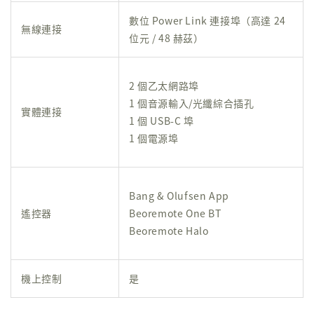
數位 Power Link 連接埠（高達 24
無線連接
位元 / 48 赫茲）
2 個乙太網路埠
1 個音源輸入/光纖綜合插孔
實體連接
1 個 USB-C 埠
1 個電源埠
Bang & Olufsen App
遙控器
Beoremote One BT
Beoremote Halo
機上控制
是