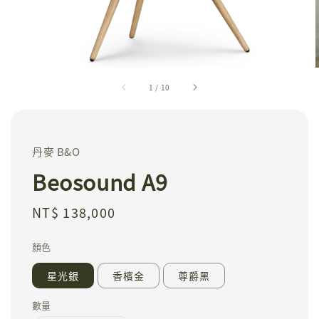
1
/
10
丹麥 B&O
Beosound A9
Regular
NT$ 138,000
price
顏色
星光銀
香檳金
尊爵黑
數量