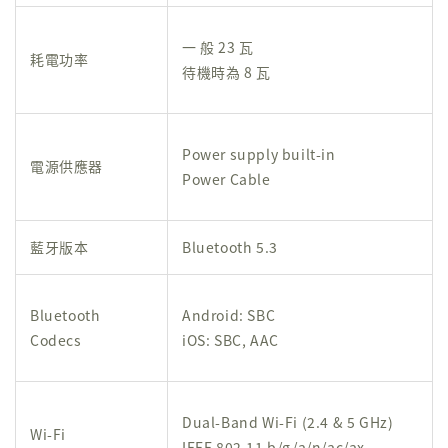
一 般 23 瓦
耗電功率
待機時為 8 瓦
Power supply built-in
電源供應器
Power Cable
藍牙版本
Bluetooth 5.3
Bluetooth
Android: SBC
Codecs
iOS: SBC, AAC
Dual-Band Wi-Fi (2.4 & 5 GHz)
Wi-Fi
IEEE 802.11 b/g/a/n/ac/ax