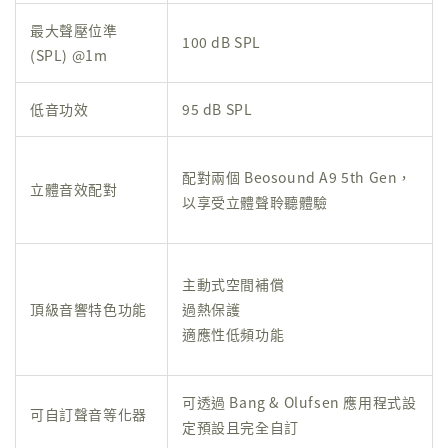
最大聲壓位準
100 dB SPL
(SPL) @1m
低音功效
95 dB SPL
配對兩個 Beosound A9 5th Gen，
立體音效配對
以享受立體聲聆聽體驗
主動式空間補償
頂級音響特色功能
過熱保護
適應性低頻功能
可透過 Bang & Olufsen 應用程式設
可自訂聲音等化器
定預設且完全自訂