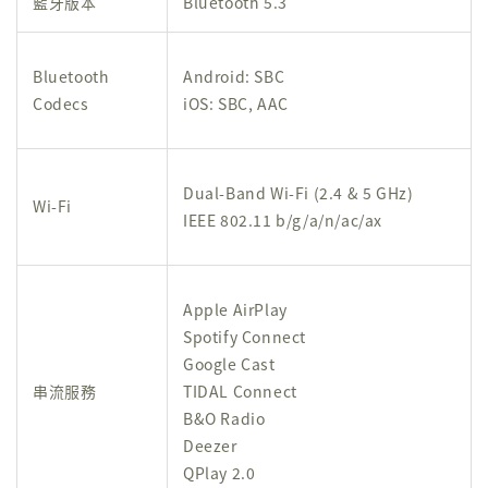
藍牙版本
Bluetooth 5.3
Bluetooth
Android: SBC
Codecs
iOS: SBC, AAC
Dual-Band Wi-Fi (2.4 & 5 GHz)
Wi-Fi
IEEE 802.11 b/g/a/n/ac/ax
Apple AirPlay
Spotify Connect
Google Cast
串流服務
TIDAL Connect
B&O Radio
Deezer
QPlay 2.0