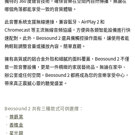
獨特的 360 度聲音技術，確保音樂在空間內自然傳播，無論在
哪個角落都能享受一致的音質體驗。
此音響系統支援無線連接，兼容藍牙、AirPlay 2 和
Chromecast 等主流無線音頻協議，方便與各類智能設備進行快
速配對。此外，Beosound 2 還具備觸控操作面板，讓使用者能
夠輕鬆調整音量或播放內容，簡單直觀。
擁有高質感的鋁合金外殼和細膩的面料覆蓋，Beosound 2 不僅
是一款音響設備，更是一件精緻的家居藝術品。無論在家中、
辦公室或任何空間，Beosound 2 都將成為您的音樂享受中心，
帶來真正震撼心靈的聽覺盛宴。
Beosound 2 共有三種款式可供選擇：
．
尊爵黑
．
香檳金
．
星光銀