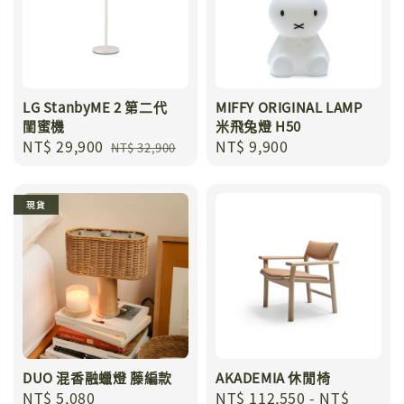
LG StanbyME 2 第二代
MIFFY ORIGINAL LAMP
閨蜜機
米飛兔燈 H50
Sale
NT$ 29,900
Regular
Regular
NT$ 9,900
NT$ 32,900
price
price
price
現貨
DUO 混香融蠟燈 藤編款
AKADEMIA 休閒椅
Regular
NT$ 5,080
Regular
NT$ 112,550
-
NT$