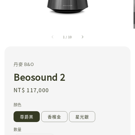
1
/
10
丹麥 B&O
Beosound 2
Regular
NT$ 117,000
price
顏色
尊爵黑
香檳金
星光銀
數量