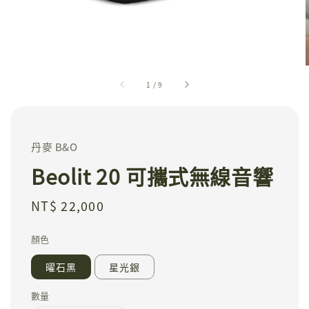
1
/
9
丹麥 B&O
Beolit 20 可攜式無線音響
Regular
NT$ 22,000
price
顏色
曜石黑
星光銀
數量