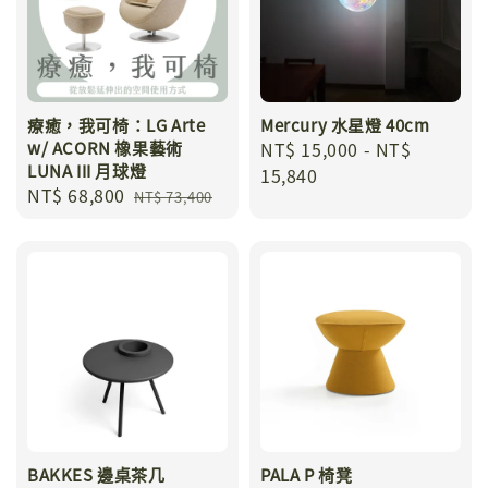
療癒，我可椅：LG Arte
Mercury 水星燈 40cm
w/ ACORN 橡果藝術
Regular
NT$ 15,000
-
NT$
LUNA III 月球燈
price
15,840
Sale
NT$ 68,800
Regular
NT$ 73,400
price
price
BAKKES 邊桌茶几
PALA P 椅凳