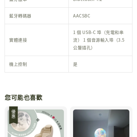
藍牙轉碼器
AACSBC
1 個 USB-C 埠（充電和串
實體連接
流） 1 個音源輸入埠（3.5
公釐插孔）
機上控制
是
您可能也喜歡
優惠