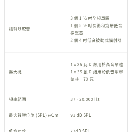
3 個 1 ½ 吋全頻單體
1 個 5 ½ 吋長衝程寬帶低音
揚聲器配置
揚聲器
2 個 4 吋低音被動式幅射器
1 x 35 瓦 D 級用於高音單體
擴大機
1 x 35 瓦 D 級用於低音單體
總共：70 瓦
頻率範圍
37 - 20.000 Hz
最大聲壓位準 (SPL) @1m
93 dB SPL
低音功效
77dB SPL