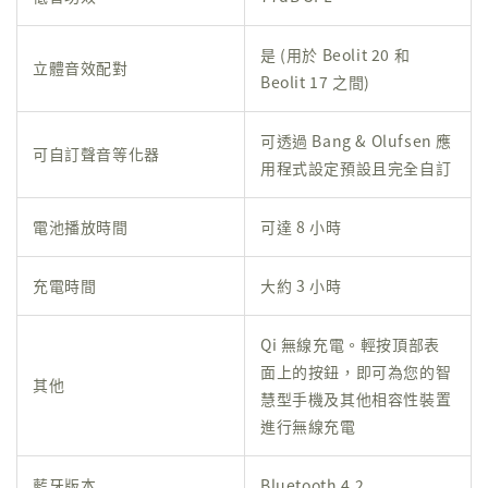
是 (用於 Beolit 20 和
立體音效配對
Beolit 17 之間)
可透過 Bang & Olufsen 應
可自訂聲音等化器
用程式設定預設且完全自訂
電池播放時間
可達 8 小時
充電時間
大約 3 小時
Qi 無線充電。輕按頂部表
面上的按鈕，即可為您的智
其他
慧型手機及其他相容性裝置
進行無線充電
藍牙版本
Bluetooth 4.2