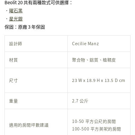
Beolit 20 共有兩種款式可供選擇：
．
曜石黑
．
星光銀
保固：原廠 3 年保固
設計師
Cecilie Manz
材質
聚合物、鋁質、植鞣皮
尺寸
23 W x 18.9 H x 13.5 D cm
重量
2.7 公斤
10-50 平方公尺的房間
適用的房間坪數建議
100-500 平方英呎的房間