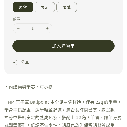
現貨
展示
預購
數量
加入購物車
分享
‧內建德製筆芯，可拆換
HMM 原子筆 Ballpoint 由全鋁材質打造，僅有 22g 的重量，
筆身平穩配重，運筆輕盈舒適，適合長時間書寫。霧黑款，
神秘中帶點安定的熟成色系，搭配上 12 角面筆管，讓筆身觸
感潤澤優雅，低調不失率性。鋁原色款則保留鋁材質感受，