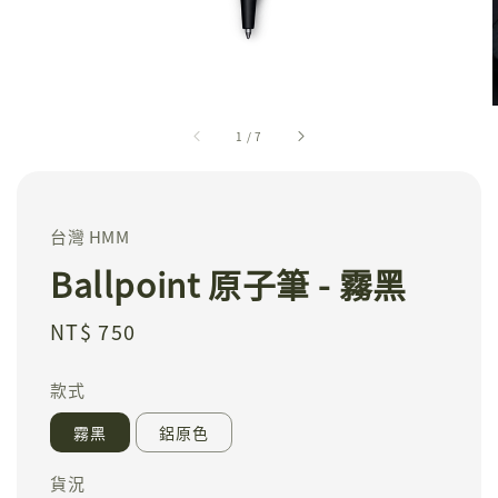
1
/
7
台灣 HMM
Ballpoint 原子筆 - 霧黑
Regular
NT$ 750
price
款式
霧黑
鋁原色
貨況