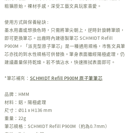
粗獷原始，裸材手感，深受工藝文具玩家喜愛。
使用方式與保養秘訣 :
墨水用盡或想換色時，只需將筆尖朝上，逆時針旋轉筆頭，
即可更換筆芯。出廠時內建德製筆芯 SCHMIDT Refill
P900M，「派克型原子筆芯」是一種通用規格，市售文具筆
芯亦找的到水性規格可供替換。筆身表面雖經陽極處理，仍
建議盡量保持乾燥。若不慎沾水，快速擦拭表面即可。
*筆芯補充：
SCHMIDT Refill P900M 原子筆筆芯
品牌：HMM
材料：鋁，陽極處理
尺寸：Ø11 x H136 mm
重量：22g
筆芯規格：SCHMIDT Refill P900M（約為0.7mm）