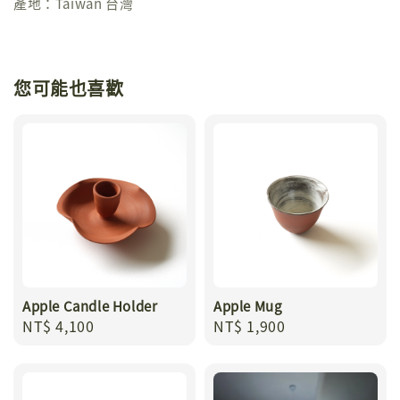
產地：Taiwan 台灣
您可能也喜歡
Apple Candle Holder
Apple Mug
Regular
NT$ 4,100
Regular
NT$ 1,900
price
price