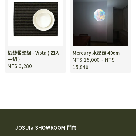
紙紗餐墊組 - Vista ( 四入
Mercury 水星燈 40cm
一組 )
Regular
NT$ 15,000
-
NT$
Regular
NT$ 3,280
price
15,840
price
JOSUIa SHOWROOM 門市