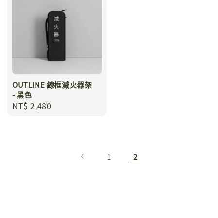
OUTLINE 線框滅火器架
- 黑色
Regular
NT$ 2,480
price
1
2