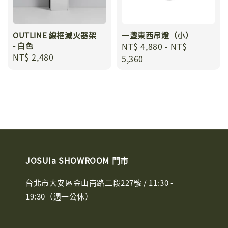
OUTLINE 線框滅火器架
一盞東西吊燈（小）
- 白色
Regular
NT$ 4,880
-
NT$
Regular
NT$ 2,480
price
5,360
price
JOSUIa SHOWROOM 門市
台北市大安區金山南路二段227號 / 11:30 -
19:30（週一公休）