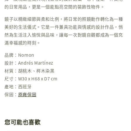
的日常用品，更是一個能點亮空間的裝飾性物件。
鏡子以精緻細節與柔和比例，將日常的照鏡動作轉化為一種
美好的生活儀式。它是一件兼具功能與情感的設計作品，悄
然為生活注入愉悅與品味，讓每一次對鏡自觀都成為一個充
滿幸福感的時刻。
品牌：Nomon
設計：Andrés Martínez
材質：胡桃木、梣木染黑
尺寸：W30 x H68 x D7 cm
產地：西班牙
保固：
原廠保固
您可能也喜歡