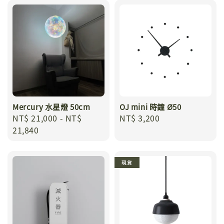
Mercury 水星燈 50cm
OJ mini 時鐘 Ø50
Regular
NT$ 21,000
-
NT$
Regular
NT$ 3,200
price
21,840
price
現貨