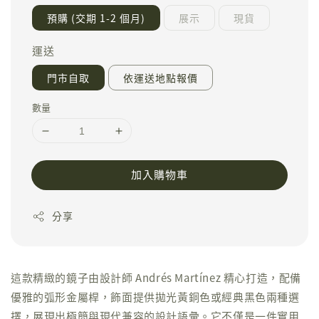
預購 (交期 1-2 個月)
展示
現貨
運送
門市自取
依運送地點報價
數量
加入購物車
分享
這款精緻的鏡子由設計師 Andrés Martínez 精心打造，配備
優雅的弧形金屬桿，飾面提供拋光黃銅色或經典黑色兩種選
擇，展現出極簡與現代兼容的設計語彙。它不僅是一件實用