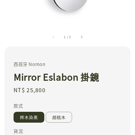
1
/
3
西班牙 Nomon
Mirror Eslabon 掛鏡
Regular
NT$ 25,800
price
款式
梣木染黑
胡桃木
貨況