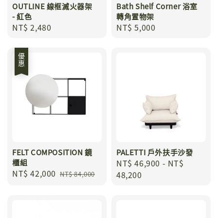
OUTLINE 線框滅火器架
Bath Shelf Corner 浴室
- 紅色
轉角置物架
Regular
NT$ 2,480
Regular
NT$ 5,000
price
price
優惠
FELT COMPOSITION 鏡
PALETTI 戶外扶手沙發
櫃組
Regular
NT$ 46,900
-
NT$
Sale
NT$ 42,000
Regular
price
48,200
NT$ 84,000
price
price