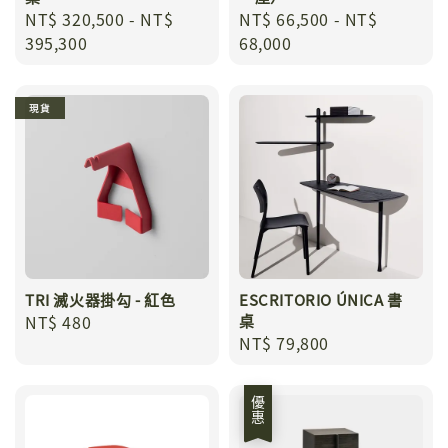
Regular
NT$ 320,500
-
NT$
Regular
NT$ 66,500
-
NT$
price
395,300
price
68,000
現貨
TRI 滅火器掛勾 - 紅色
ESCRITORIO ÚNICA 書
Regular
NT$ 480
桌
Regular
NT$ 79,800
price
price
優惠