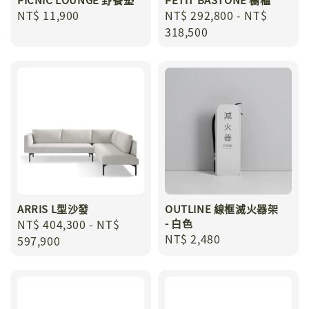
Regular
NT$ 11,900
Regular
NT$ 292,800
-
NT$
price
price
318,500
ARRIS L型沙發
OUTLINE 線框滅火器架
Regular
NT$ 404,300
-
NT$
- 白色
Regular
NT$ 2,480
price
597,900
price