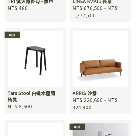
TRI 滅火器掛勾 - 黑色
LINEA KVP11 長桌
Regular
NT$ 480
Regular
NT$ 676,500
-
NT$
price
price
1,377,700
現貨
Tars Stool 白蠟木極簡
ARRIS 沙發
椅凳
Regular
NT$ 220,600
-
NT$
Regular
NT$ 8,600
price
324,900
price
現貨