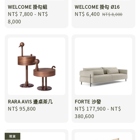
WELCOME 掛勾組
WELCOME 掛勾 Ø16
Regular
NT$ 7,800
-
NT$
Sale
NT$ 6,400
Regular
NT$ 8,000
price
8,000
price
price
RARA AVIS 邊桌茶几
FORTE 沙發
Regular
NT$ 95,800
Regular
NT$ 177,900
-
NT$
price
price
380,600
現貨