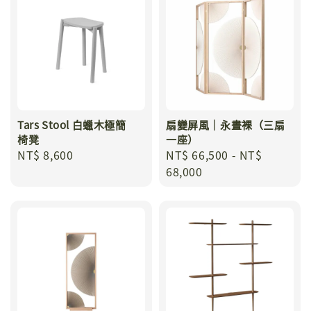
Tars Stool 白蠟木極簡
扇變屏風｜永晝裸（三扇
椅凳
一座）
Regular
NT$ 8,600
Regular
NT$ 66,500
-
NT$
price
price
68,000