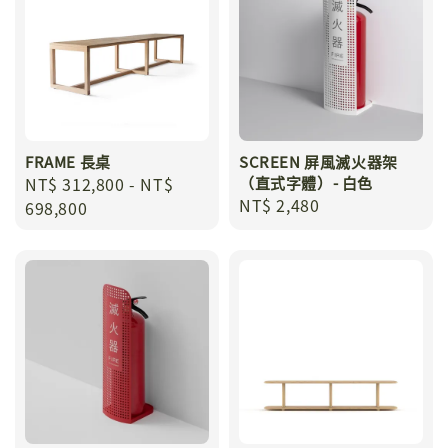
FRAME 長桌
SCREEN 屏風滅火器架
Regular
NT$ 312,800
-
NT$
（直式字體）- 白色
Regular
NT$ 2,480
price
698,800
price