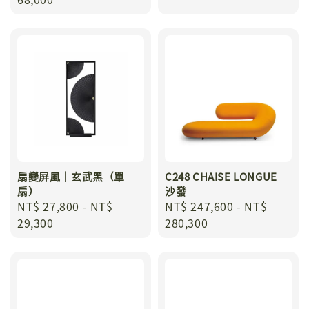
扇變屏風｜玄武黑（單
C248 CHAISE LONGUE
扇）
沙發
Regular
NT$ 27,800
-
NT$
Regular
NT$ 247,600
-
NT$
price
29,300
price
280,300