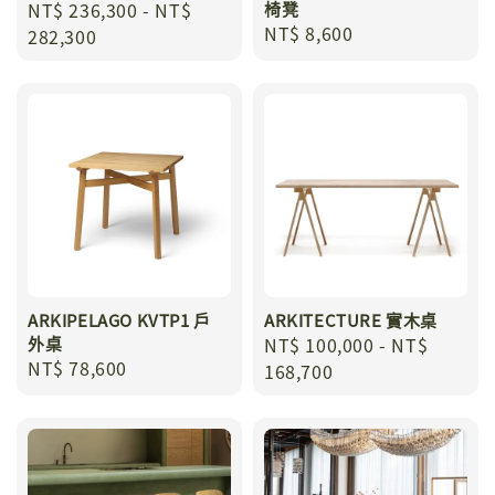
Regular
NT$ 236,300
-
NT$
椅凳
Regular
NT$ 8,600
price
282,300
price
ARKIPELAGO KVTP1 戶
ARKITECTURE 實木桌
外桌
Regular
NT$ 100,000
-
NT$
Regular
NT$ 78,600
price
168,700
price