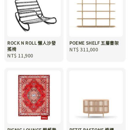
ROCK N ROLL 懶人沙發
POEME SHELF 五層書架
搖椅
Regular
NT$ 311,000
Regular
NT$ 11,900
price
price
PICNIC LOUNGE 野餐墊
PETIT BASTONE 櫥櫃