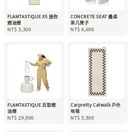
FLAMTASTIQUE XS 迷你
CONCRETE SEAT 邊桌
燃油燈
茶几凳子
Regular
NT$ 3,300
Regular
NT$ 6,600
price
price
FLAMTASTIQUE 巨型燃
Carpretty Catwalk 戶外
油燈
地毯
Regular
NT$ 29,900
Regular
NT$ 5,900
price
price