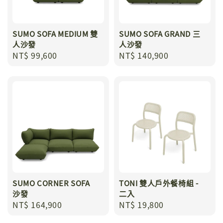
SUMO SOFA MEDIUM 雙
SUMO SOFA GRAND 三
人沙發
人沙發
Regular
NT$ 99,600
Regular
NT$ 140,900
price
price
SUMO CORNER SOFA
TONI 雙人戶外餐椅組 -
沙發
二入
Regular
NT$ 164,900
Regular
NT$ 19,800
price
price