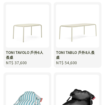
TONI TAVOLO 戶外6人
TONI TABLO 戶外8人長
長桌
桌
Regular
NT$ 37,600
Regular
NT$ 54,600
price
price