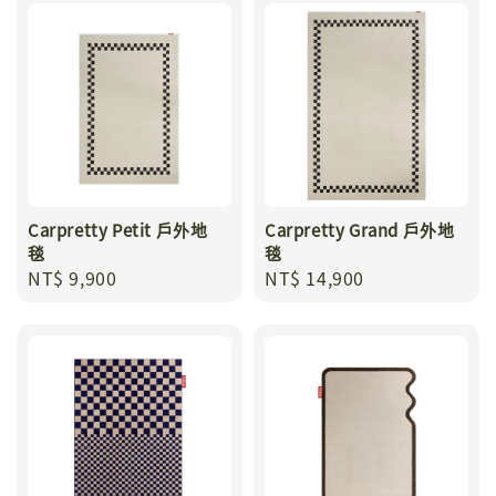
Carpretty Petit 戶外地
Carpretty Grand 戶外地
毯
毯
Regular
NT$ 9,900
Regular
NT$ 14,900
price
price