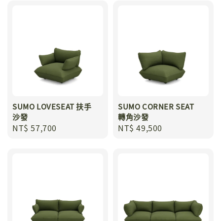
SUMO LOVESEAT 扶手
SUMO CORNER SEAT
沙發
轉角沙發
Regular
NT$ 57,700
Regular
NT$ 49,500
price
price