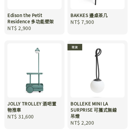
Edison the Petit
BAKKES 邊桌茶几
Residence 多功能壁架
Regular
NT$ 7,900
Regular
NT$ 2,900
price
price
現貨
JOLLY TROLLEY 酒吧置
BOLLEKE MINI LA
物推車
SURPRISE 可攜式無線
Regular
NT$ 31,600
吊燈
Regular
NT$ 2,200
price
price