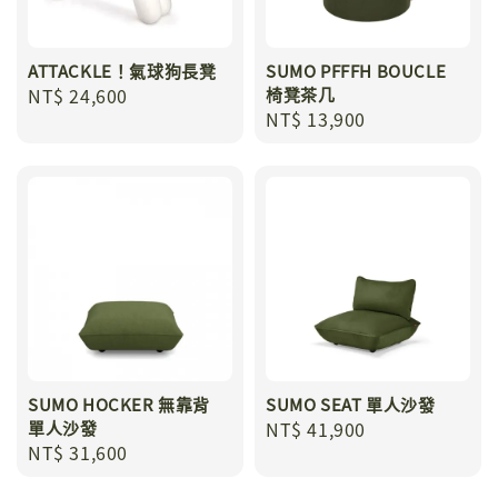
ATTACKLE！氣球狗長凳
SUMO PFFFH BOUCLE
Regular
NT$ 24,600
椅凳茶几
Regular
NT$ 13,900
price
price
SUMO HOCKER 無靠背
SUMO SEAT 單人沙發
單人沙發
Regular
NT$ 41,900
Regular
NT$ 31,600
price
price