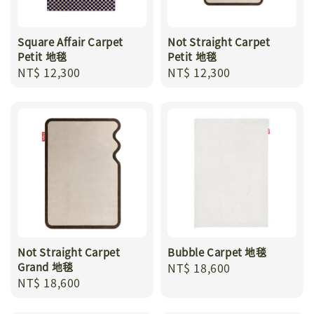
Square Affair Carpet
Not Straight Carpet
Petit 地毯
Petit 地毯
Regular
NT$ 12,300
Regular
NT$ 12,300
price
price
Not Straight Carpet
Bubble Carpet 地毯
Grand 地毯
Regular
NT$ 18,600
Regular
NT$ 18,600
price
price