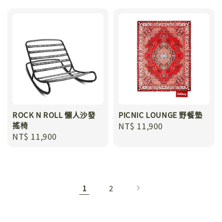
ROCK N ROLL 懶人沙發
PICNIC LOUNGE 野餐墊
搖椅
Regular
NT$ 11,900
Regular
NT$ 11,900
price
price
1
2