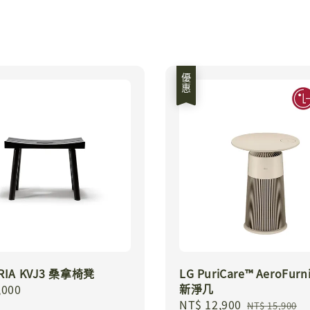
優惠
ERIA KVJ3 桑拿椅凳
LG PuriCare™ AeroFurn
新淨几
r
,000
Sale
NT$ 12,900
Regular
NT$ 15,900