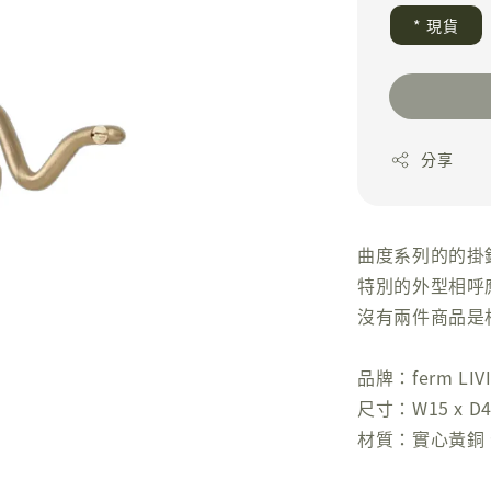
* 現貨
分享
曲度系列的的掛
特別的外型相呼
沒有兩件商品是
品牌：ferm LIV
尺寸：W15 x D4.
材質：實心黃銅