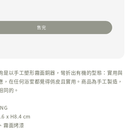
售完
鉤是以手工塑形霧面銅器，彎折出有機的型態：實用與
應，在任何浴室都覺得俏皮且實用。商品為手工製造，
相同的。
ING
6 x H8.4 cm
、霧面烤漆