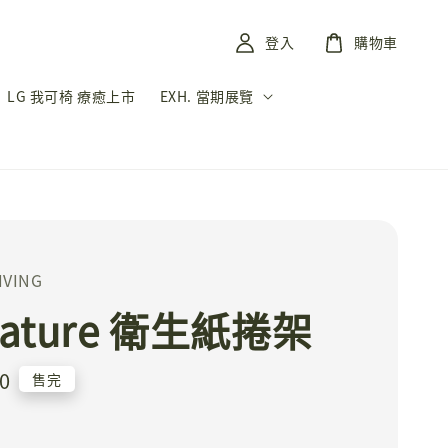
登入
購物車
LG 我可椅 療癒上市
EXH. 當期展覽
IVING
vature 衛生紙捲架
0
售完