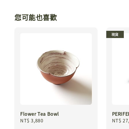
您可能也喜歡
現貨
Flower Tea Bowl
PERIF
Regular
NT$ 3,880
Regula
NT$ 27
price
price