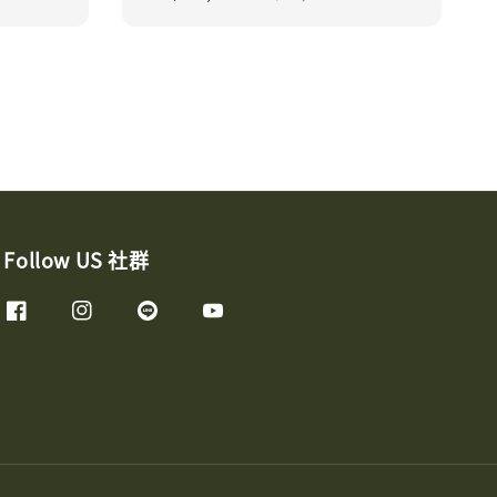
price
price
Follow US 社群